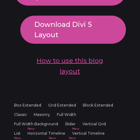
Download Divi 5
Layout
How to use this blog
layout
Box Extended
Grid Extended
Block Extended
Classic
Masonry
Full Width
Full Width Background
Slider
Vertical Grid
List
Horizontal Timeline
Vertical Timeline