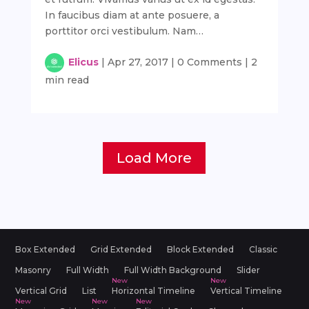
In faucibus diam at ante posuere, a
porttitor orci vestibulum. Nam…
Elicus
|
Apr 27, 2017
|
0 Comments
|
2
min read
Load More
Box Extended
Grid Extended
Block Extended
Classic
Masonry
Full Width
Full Width Background
Slider
Vertical Grid
List
Horizontal Timeline
Vertical Timeline