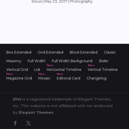
Elicus
|
May 23, 2017
|
Photography
Box Extended
Grid Extended
Block Extended
Classic
Masonry
Full Width
Full Width Background
Slider
Vertical Grid
List
Horizontal Timeline
Vertical Timeline
Magazine Grid
Mosaic
Editorial Card
Changelog
Divi
is a registered trademark of Elegant Themes,
Inc. This website is not affiliated with nor endorsed
by
Elegant Themes
.