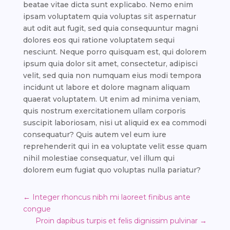
beatae vitae dicta sunt explicabo. Nemo enim
ipsam voluptatem quia voluptas sit aspernatur
aut odit aut fugit, sed quia consequuntur magni
dolores eos qui ratione voluptatem sequi
nesciunt. Neque porro quisquam est, qui dolorem
ipsum quia dolor sit amet, consectetur, adipisci
velit, sed quia non numquam eius modi tempora
incidunt ut labore et dolore magnam aliquam
quaerat voluptatem. Ut enim ad minima veniam,
quis nostrum exercitationem ullam corporis
suscipit laboriosam, nisi ut aliquid ex ea commodi
consequatur? Quis autem vel eum iure
reprehenderit qui in ea voluptate velit esse quam
nihil molestiae consequatur, vel illum qui
dolorem eum fugiat quo voluptas nulla pariatur?
←
Integer rhoncus nibh mi laoreet finibus ante
congue
Proin dapibus turpis et felis dignissim pulvinar
→