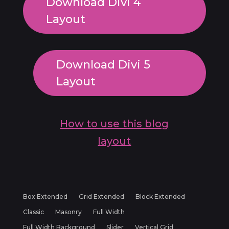
Download Divi 4
Layout
Download Divi 5
Layout
How to use this blog
layout
Box Extended
Grid Extended
Block Extended
Classic
Masonry
Full Width
Full Width Background
Slider
Vertical Grid