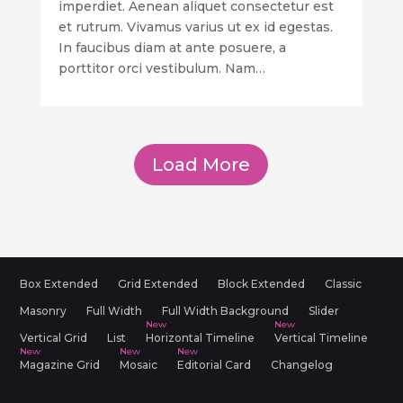
imperdiet. Aenean aliquet consectetur est
et rutrum. Vivamus varius ut ex id egestas.
In faucibus diam at ante posuere, a
porttitor orci vestibulum. Nam…
Load More
Box Extended
Grid Extended
Block Extended
Classic
Masonry
Full Width
Full Width Background
Slider
Vertical Grid
List
Horizontal Timeline
Vertical Timeline
Magazine Grid
Mosaic
Editorial Card
Changelog