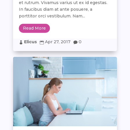
et rutrum. Vivamus varius ut ex id egestas.
In faucibus diam at ante posuere, a
porttitor orci vestibulum. Nam...
Read More
Elicus
Apr 27, 2017
0


