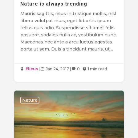
Nature is always trending
Mauris sagittis, risus in tristique mollis, nisl
libero volutpat risus, eget lobortis ipsum
tellus quis odio. Suspendisse sit amet felis
posuere, sodales nulla ac, vestibulum nunc.
Maecenas nec ante a arcu luctus egestas
porta ut sem. Duis a tincidunt mauris, ut…
Elicus
|
Jan 24, 2017
|
0
|
1 min read




Nature