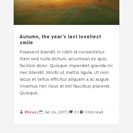
Autumn, the year’s last loveliest
smile
Praesent blandit in nibh id consectetur.
Nam sed nulla dictum, accumsan ex quis,
facilisis dolor. Quisque imperdiet gravida mi
nec blandit. Morbi ut mattis ligula. Ut non
lacus et tellus efficitur aliquam a ac augue.
Vivamus nec risus at est faucibus placerat.
Quisque…
Elicus
|
Jan 24, 2017
|
0
|
1 min read



