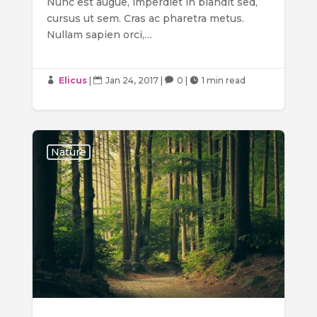
Nunc est augue, imperdiet in blandit sed,
cursus ut sem. Cras ac pharetra metus.
Nullam sapien orci,…
Elicus
|
Jan 24, 2017
|
0
|
1 min read




Nature