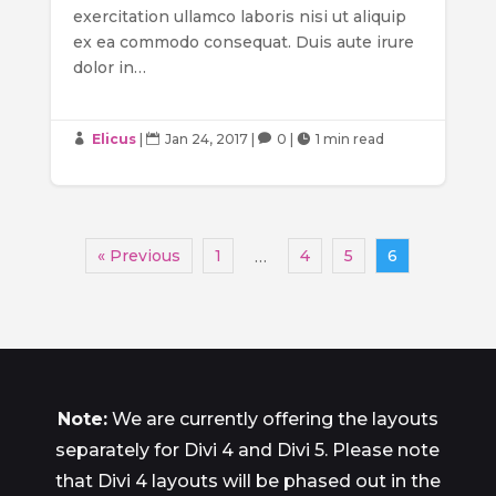
exercitation ullamco laboris nisi ut aliquip
ex ea commodo consequat. Duis aute irure
dolor in…
Elicus
|
Jan 24, 2017
|
0
|
1 min read




« Previous
1
4
5
6
…
Note:
We are currently offering the layouts
separately for Divi 4 and Divi 5. Please note
that Divi 4 layouts will be phased out in the