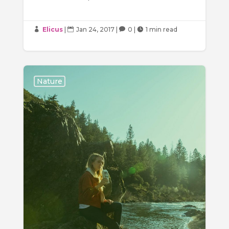
Elicus
|
Jan 24, 2017
|
0
|
1 min read




Nature